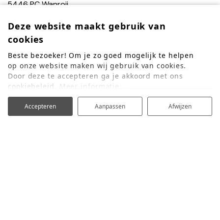
5446 PC Wanroij
+31 (0)485 335 468
Deze website maakt gebruik van
avonturenpark@debergen.nl
cookies
OVER ONS
Beste bezoeker! Om je zo goed mogelijk te helpen
op onze website maken wij gebruik van cookies.
Openingstijden
Door deze te accepteren ga je akkoord met ons
Veel gestelde vragen
cookiebeleid.
Meer informatie ...
Vacatures
Accepteren
Aanpassen
Afwijzen
LEGAL
Cookies & privacy
Voorwaarden
Disclaimer
BLIJF OP DE HOOGTE