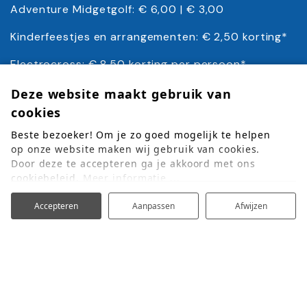
Adventure Midgetgolf: € 6,00 | € 3,00
Kinderfeestjes en arrangementen: € 2,50 korting*
Electrocross: € 8,50 korting per persoon*
*Voor abonnementshouders
Deze website maakt gebruik van
cookies
Beste bezoeker! Om je zo goed mogelijk te helpen
op onze website maken wij gebruik van cookies.
Door deze te accepteren ga je akkoord met ons
cookiebeleid.
Meer informatie ...
Accepteren
Aanpassen
Afwijzen