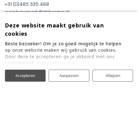
+31 (0)485 335 468
avonturenpark@debergen.nl
Deze website maakt gebruik van
OVER ONS
cookies
Openingstijden
Beste bezoeker! Om je zo goed mogelijk te helpen
Veel gestelde vragen
op onze website maken wij gebruik van cookies.
Vacatures
Door deze te accepteren ga je akkoord met ons
cookiebeleid.
Meer informatie ...
LEGAL
Accepteren
Aanpassen
Afwijzen
Cookies & privacy
Voorwaarden
Disclaimer
BLIJF OP DE HOOGTE